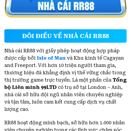
ĐÔI ĐIỀU VỀ NHÀ CÁI RR88
Nhà cái RR88 với giấy phép hoạt động hợp pháp
được cấp bởi
Isle of Man
và Khu kinh tế Cagayan
and Freeport. Với hơn 10 triệu người tham gia,
thương hiệu đã khẳng định vị thế vững chắc trong
thị trường game trực tuyến. Là một phần của
Tổng
bộ Liên minh 99LTD
có trụ sở tại London – Anh,
nhà cái sở hữu đội ngũ nhân viên chuyên nghiệp
và tận tâm, luôn cam kết cung cấp dịch vụ chất
lượng cao.
RR88 hoạt động minh bạch, sở hữu hơn 1.000 nhân
viên chuyên nghiệp trong các lĩnh vực: chăm sóc