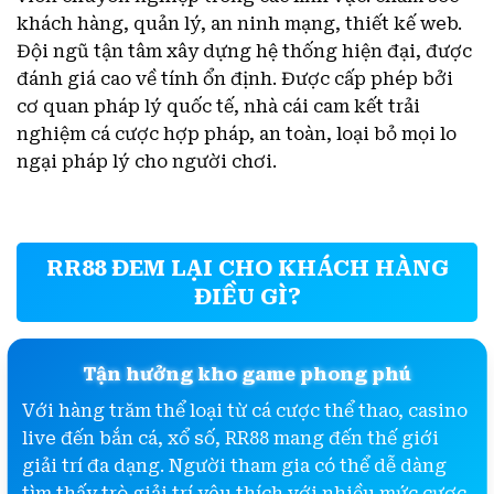
khách hàng, quản lý, an ninh mạng, thiết kế web.
Đội ngũ tận tâm xây dựng hệ thống hiện đại, được
đánh giá cao về tính ổn định. Được cấp phép bởi
cơ quan pháp lý quốc tế, nhà cái cam kết trải
nghiệm cá cược hợp pháp, an toàn, loại bỏ mọi lo
ngại pháp lý cho người chơi.
RR88 ĐEM LẠI CHO KHÁCH HÀNG
ĐIỀU GÌ?
Tận hưởng kho game phong phú
Với hàng trăm thể loại từ cá cược thể thao, casino
live đến bắn cá, xổ số, RR88 mang đến thế giới
giải trí đa dạng. Người tham gia có thể dễ dàng
tìm thấy trò giải trí yêu thích với nhiều mức cược