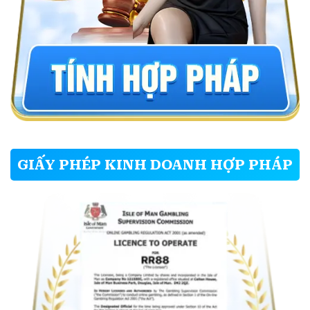
GIẤY PHÉP KINH DOANH HỢP PHÁP