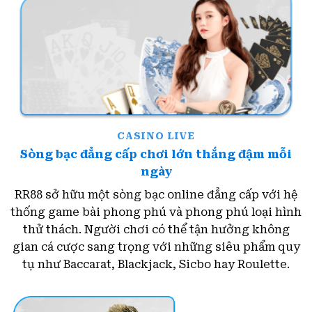
CASINO LIVE
Sòng bạc đẳng cấp chơi lớn thắng đậm mỗi
ngày
RR88 sở hữu một sòng bạc online đẳng cấp với hệ
thống game bài phong phú và phong phú loại hình
thử thách. Người chơi có thể tận hưởng không
gian cá cược sang trọng với những siêu phẩm quy
tụ như Baccarat, Blackjack, Sicbo hay Roulette.