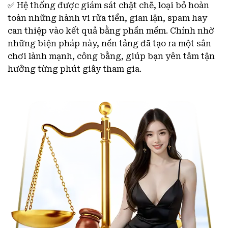
✅ Hệ thống được giám sát chặt chẽ, loại bỏ hoàn
toàn những hành vi rửa tiền, gian lận, spam hay
can thiệp vào kết quả bằng phần mềm. Chính nhờ
những biện pháp này, nền tảng đã tạo ra một sân
chơi lành mạnh, công bằng, giúp bạn yên tâm tận
hưởng từng phút giây tham gia.