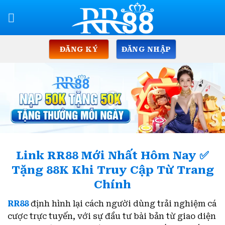
Skip
to
content
ĐĂNG KÝ
ĐĂNG NHẬP
Link RR88 Mới Nhất Hôm Nay ✅
Tặng 88K Khi Truy Cập Từ Trang
Chính
RR88
định hình lại cách người dùng trải nghiệm cá
cược trực tuyến, với sự đầu tư bài bản từ giao diện