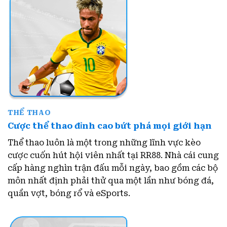
THỂ THAO
Cược thể thao đỉnh cao bứt phá mọi giới hạn
Thể thao luôn là một trong những lĩnh vực kèo
cược cuốn hút hội viên nhất tại RR88. Nhà cái cung
cấp hàng nghìn trận đấu mỗi ngày, bao gồm các bộ
môn nhất định phải thử qua một lần như bóng đá,
quần vợt, bóng rổ và eSports.