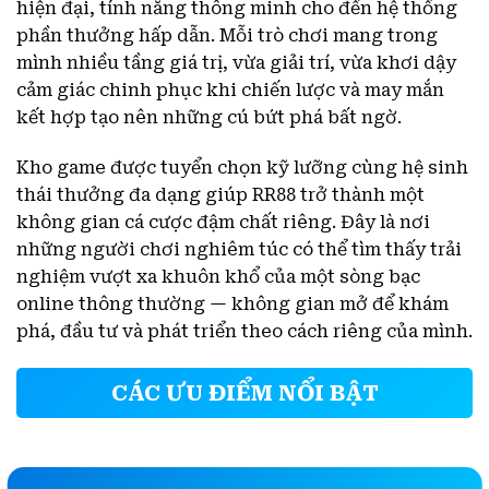
hiện đại, tính năng thông minh cho đến hệ thống
phần thưởng hấp dẫn. Mỗi trò chơi mang trong
mình nhiều tầng giá trị, vừa giải trí, vừa khơi dậy
cảm giác chinh phục khi chiến lược và may mắn
kết hợp tạo nên những cú bứt phá bất ngờ.
Kho game được tuyển chọn kỹ lưỡng cùng hệ sinh
thái thưởng đa dạng giúp RR88 trở thành một
không gian cá cược đậm chất riêng. Đây là nơi
những người chơi nghiêm túc có thể tìm thấy trải
nghiệm vượt xa khuôn khổ của một sòng bạc
online thông thường — không gian mở để khám
phá, đầu tư và phát triển theo cách riêng của mình.
CÁC ƯU ĐIỂM NỔI BẬT